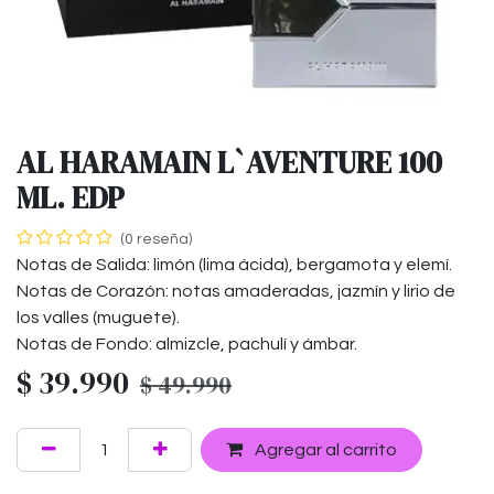
AL HARAMAIN L`AVENTURE 100
ML. EDP
(0 reseña)
Notas de Salida: limón (lima ácida), bergamota y elemí.
Notas de Corazón: notas amaderadas, jazmín y lirio de
los valles (muguete).
Notas de Fondo: almizcle, pachulí y ámbar.
$
39.990
$
49.990
Agregar al carrito