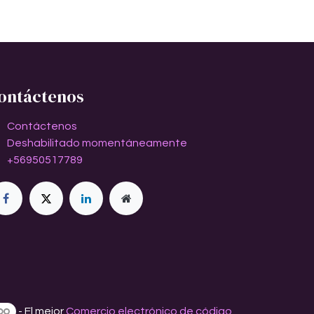
ontáctenos
Contáctenos
Deshabilitado momentáneamente
+56950517789
- El mejor
Comercio electrónico de código