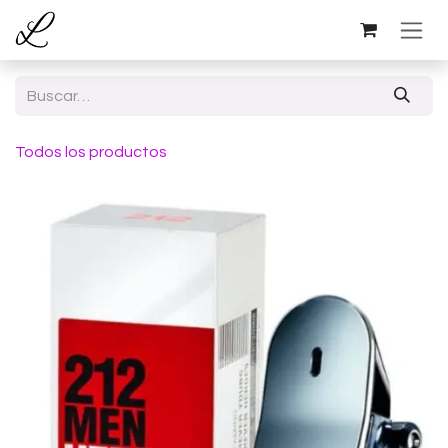
Ir al contenido
Todos los productos