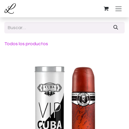
Ir al contenido
Todos los productos