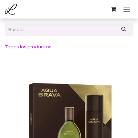
Ir al contenido
Todos los productos