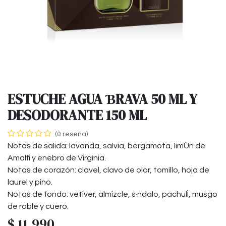
ESTUCHE AGUA ƁRAVA 50 ML Y
DESODORANTE 150 ML
(0 reseña)
Notas de salida: lavanda, salvia, bergamota, limÛn de
Amalfi y enebro de Virginia.
Notas de corazón: clavel, clavo de olor, tomillo, hoja de
laurel y pino.
Notas de fondo: vetiver, almizcle, s·ndalo, pachulÌ, musgo
de roble y cuero.
$
11.990