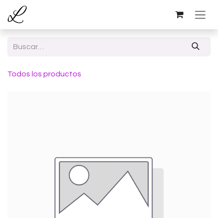
Ir al contenido
Todos los productos