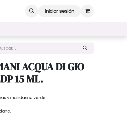
Iniciar sesión
ANI ACQUA DI GIO
P 15 ML.
nas y mandarina verde.
ádano.