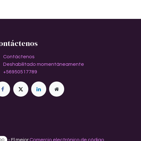
ontáctenos
Contáctenos
Deshabilitado momentáneamente
+56950517789
- El mejor
Comercio electrónico de código