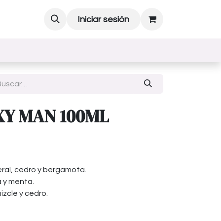
Iniciar sesión
XY MAN 100ML
eral, cedro y bergamota.
 y menta.
izcle y cedro.