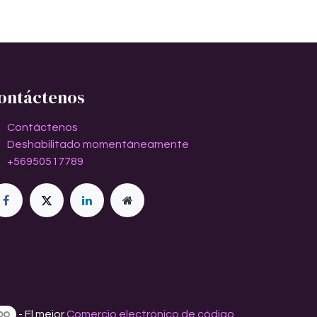
ontáctenos
Contáctenos
Deshabilitado momentáneamente
+56950517789
- El mejor
Comercio electrónico de código