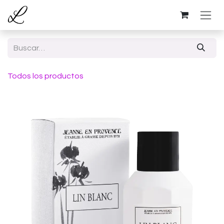
Ir al contenido
Todos los productos