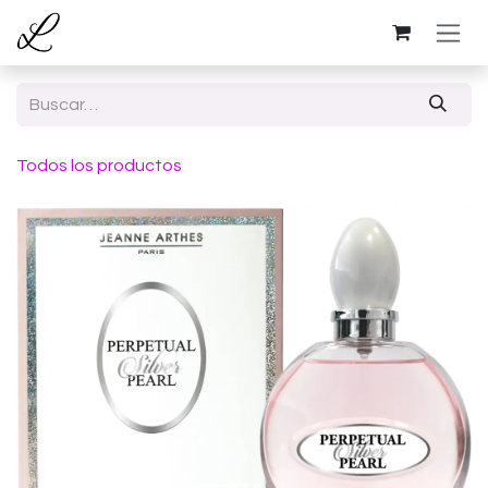
Ir al contenido
Todos los productos