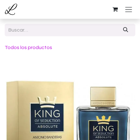
Ir al contenido
Todos los productos