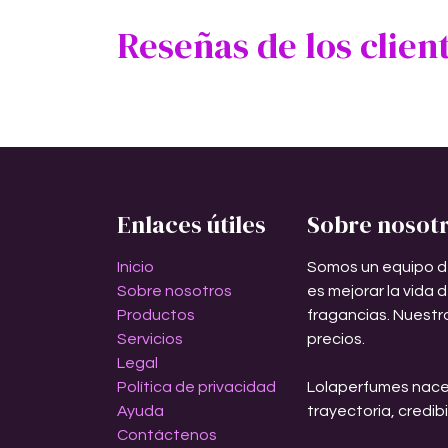
Reseñas de los clien
Enlaces útiles
Sobre nosot
Inicio
Somos un equipo d
Sobre nosotros
es mejorar la vida 
Productos
fragancias. Nuestr
Servicios
precios.
Legal
Política de privacidad
Lolaperfumes nace
Ayuda
trayectoria, credib
Contáctenos