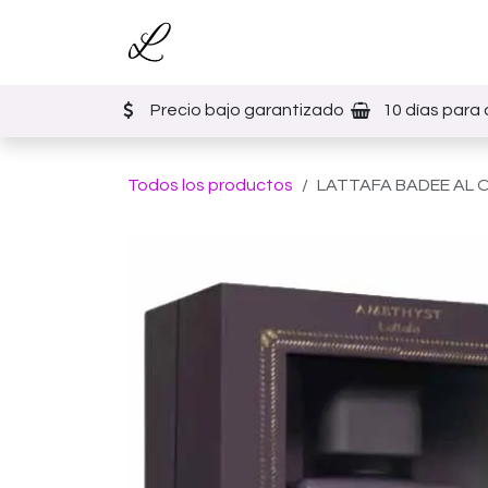
Ir al contenido
Inicio
Tienda
Eventos
Precio bajo garantizado
10 días para 
Todos los productos
LATTAFA BADEE AL 