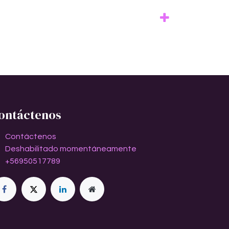
ontáctenos
Contáctenos
Deshabilitado momentáneamente
+56950517789