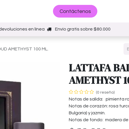
Sobre nosotros
Contáctenos
devoluciones en línea
Envío gratis sobre $80.000
OUD AMETHYST 100 ML.
LATTAFA BA
AMETHYST 1
(0 reseña)
Notas de salida: pimienta r
Notas de corazón: rosa turc
Bulgaria) y jazmín.
Notas de fondo: madera de o