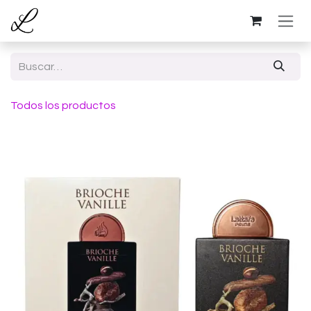
Ir al contenido
Todos los productos