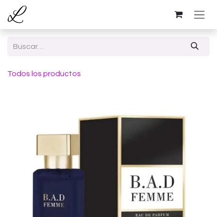
Ir al contenido
Todos los productos