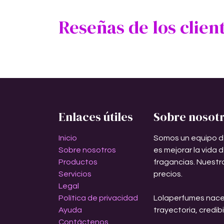
Reseñas de los clien
Enlaces útiles
Sobre nosot
Inicio
Somos un equipo d
Sobre nosotros
es mejorar la vida 
Productos
fragancias. Nuestr
Servicios
precios.
Legal
Política de privacidad
Lolaperfumes nace
Ayuda
trayectoria, credib
Contáctenos