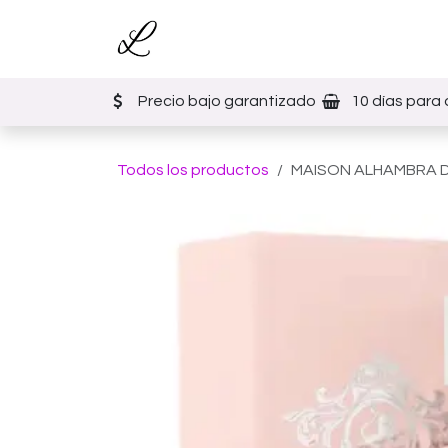
Ir al contenido
Inicio
Tienda
Eventos
Precio bajo garantizado
10 días para 
Todos los productos
MAISON ALHAMBRA DE