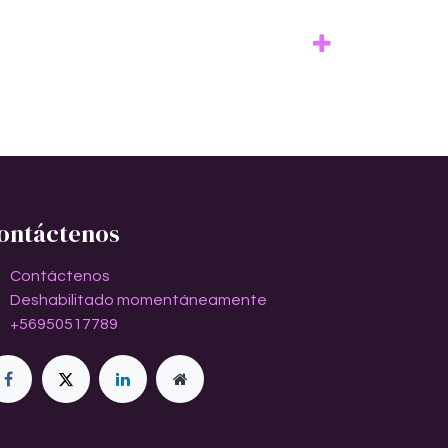
ontáctenos
Contáctenos
Deshabilitado momentáneamente
+56950517789