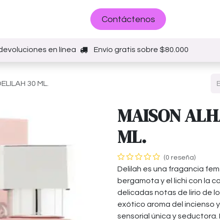
Sobre nosotros
Contáctenos
devoluciones en línea
Envío gratis sobre $80.000
LILAH 30 ML.
MAISON ALH
ML.
(0 reseña)
Delilah es una fragancia fem
bergamota y el lichi con la c
delicadas notas de lirio de l
exótico aroma del incienso y
sensorial única y seductora.