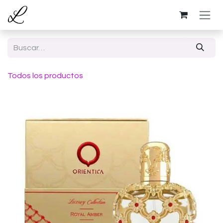
Ir al contenido
Todos los productos