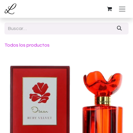
Ir al contenido
Todos los productos