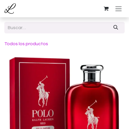
Ir al contenido
Todos los productos