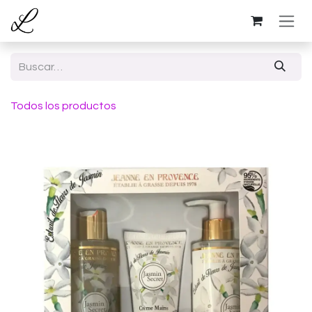
Ir al contenido
Todos los productos