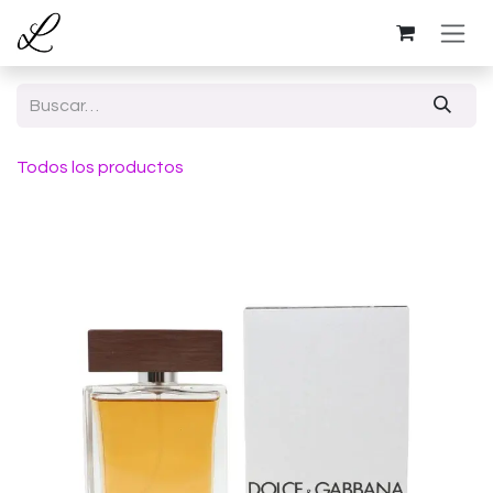
Ir al contenido
Todos los productos