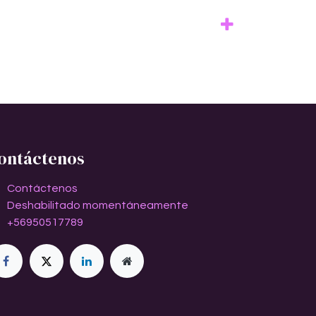
ontáctenos
Contáctenos
Deshabilitado momentáneamente
+56950517789