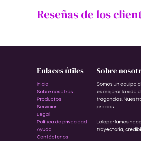
Reseñas de los clien
Enlaces útiles
Sobre nosot
Inicio
Somos un equipo d
Sobre nosotros
es mejorar la vida 
Productos
fragancias. Nuestr
Servicios
precios.
Legal
Política de privacidad
Lolaperfumes nace
Ayuda
trayectoria, credib
Contáctenos