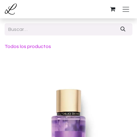
Ir al contenido
Todos los productos